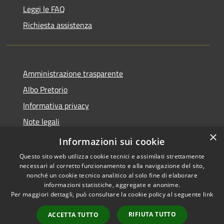
Leggi le FAQ
Richiesta assistenza
Amministrazione trasparente
Albo Pretorio
Informativa privacy
Note legali
×
Dichiarazione di accessibilità
Informazioni sui cookie
Questo sito web utilizza cookie tecnici e assimilati strettamente
necessari al corretto funzionamento e alla navigazione del sito,
nonché un cookie tecnico analitico al solo fine di elaborare
informazioni statistiche, aggregate e anonime.
RSS
Copyright © 2026 • Comune di
Per maggiori dettagli, può consultare la cookie policy al seguente
link
Accessibilità
Mussolente • Powered by
Privacy
Municipium
Accesso
•
RIFIUTA TUTTO
ACCETTA TUTTO