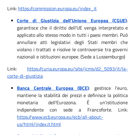
Link:
https://commission.europa.eu/index_it
Corte di Giustizia dell’Unione Europea (CGUE)
:
garantisce che il diritto dell'UE venga interpretato e
applicato allo stesso modo in tutti i paesi membri. Può
annullare atti legislativi degli Stati membri che
violano i trattati e risolve le controversie tra governi
nazionali e istituzioni europee. (Sede a Lussemburgo)
Link:
https://curia.europa.eu/site/jcms/d2_5093/it/la-
corte-di-giustizia
Banca Centrale Europea (BCE)
: gestisce l'euro,
mantiene la stabilità dei prezzi e definisce la politica
monetaria dell'Eurozona. È un'istituzione
indipendente con sede a Francoforte. Link:
https://www.ecb.europa.eu/ecb/all-about-
us/html/index.it.html