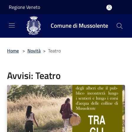
Salta al contenuto principale
Regione Veneto
Comune di Mussolente
Home
>
Novità
>
Teatro
Avvisi: Teatro