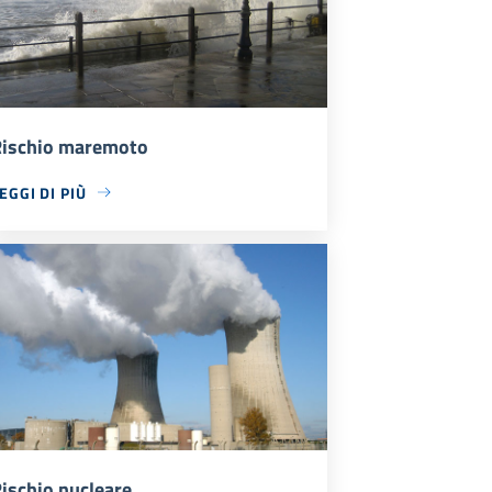
ischio maremoto
EGGI DI PIÙ
ischio nucleare