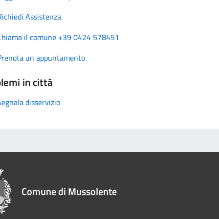
Richiedi Assistenza
Chiama il comune +39 0424 578451
Prenota un appuntamento
lemi in città
Segnala disservizio
Comune di Mussolente