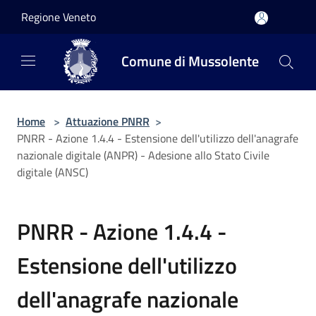
Salta al contenuto principale
Regione Veneto
Comune di Mussolente
Home
>
Attuazione PNRR
>
PNRR - Azione 1.4.4 - Estensione dell'utilizzo dell'anagrafe
nazionale digitale (ANPR) - Adesione allo Stato Civile
digitale (ANSC)
PNRR - Azione 1.4.4 -
Estensione dell'utilizzo
dell'anagrafe nazionale