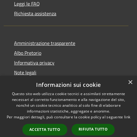
Leggi le FAQ
Richiesta assistenza
Amministrazione trasparente
Albo Pretorio
Informativa privacy
Note legali
×
Dichiarazione di accessibilità
Informazioni sui cookie
Questo sito web utilizza cookie tecnici e assimilati strettamente
necessari al corretto funzionamento e alla navigazione del sito,
nonché un cookie tecnico analitico al solo fine di elaborare
informazioni statistiche, aggregate e anonime.
RSS
Copyright © 2026 • Comune di
Per maggiori dettagli, può consultare la cookie policy al seguente
link
Accessibilità
Mussolente • Powered by
Privacy
Municipium
Accesso
•
RIFIUTA TUTTO
ACCETTA TUTTO
Cookie
redazione