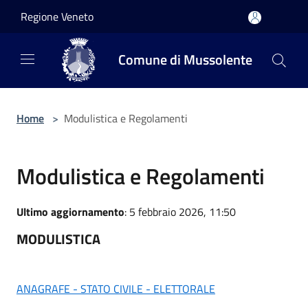
Salta al contenuto principale
Regione Veneto
Comune di Mussolente
Home
>
Modulistica e Regolamenti
Modulistica e Regolamenti
Ultimo aggiornamento
: 5 febbraio 2026, 11:50
MODULISTICA
ANAGRAFE - STATO CIVILE - ELETTORALE