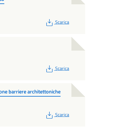
PDF
Scarica
PDF
Scarica
one barriere architettoniche
PDF
Scarica