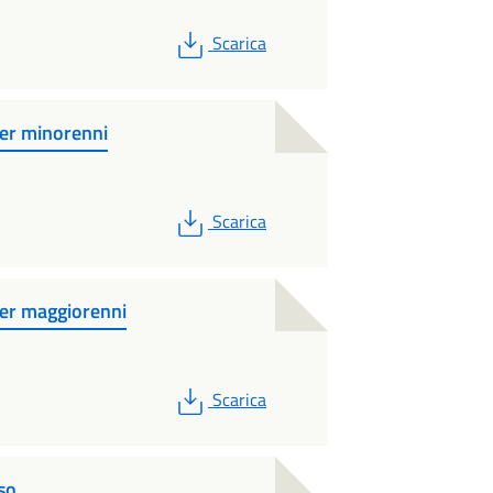
PDF
Scarica
per minorenni
PDF
Scarica
per maggiorenni
PDF
Scarica
so