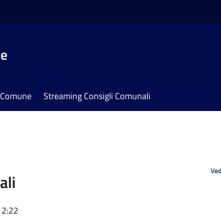
te
il Comune
Streaming Consigli Comunali
Ved
ali
12:22