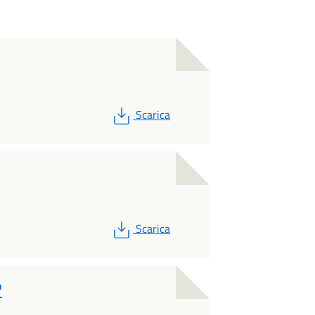
PDF
Scarica
PDF
Scarica
o