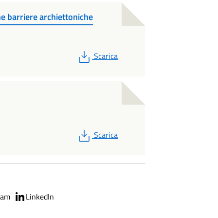
ne barriere archiettoniche
PDF
Scarica
PDF
Scarica
ram
LinkedIn