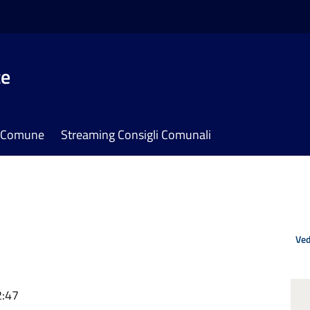
te
il Comune
Streaming Consigli Comunali
Ved
2:47