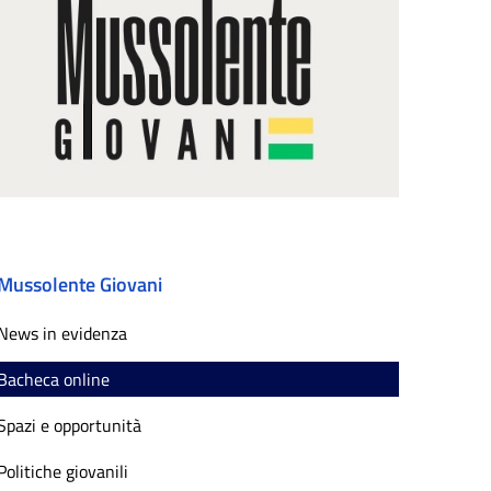
Mussolente Giovani
News in evidenza
Bacheca online
Spazi e opportunità
Politiche giovanili