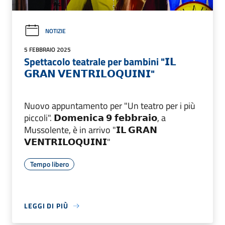
NOTIZIE
5 FEBBRAIO 2025
Spettacolo teatrale per bambini "𝗜𝗟
𝗚𝗥𝗔𝗡 𝗩𝗘𝗡𝗧𝗥𝗜𝗟𝗢𝗤𝗨𝗜𝗡𝗜"
Nuovo appuntamento per "Un teatro per i più
piccoli". 𝗗𝗼𝗺𝗲𝗻𝗶𝗰𝗮 𝟵 𝗳𝗲𝗯𝗯𝗿𝗮𝗶𝗼, a
Mussolente, è in arrivo "𝗜𝗟 𝗚𝗥𝗔𝗡
𝗩𝗘𝗡𝗧𝗥𝗜𝗟𝗢𝗤𝗨𝗜𝗡𝗜"
Tempo libero
LEGGI DI PIÙ