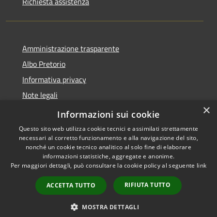
Richiesta assistenza
Amministrazione trasparente
Albo Pretorio
Informativa privacy
Note legali
×
Dichiarazione di accessibilità
Informazioni sui cookie
Questo sito web utilizza cookie tecnici e assimilati strettamente
necessari al corretto funzionamento e alla navigazione del sito,
nonché un cookie tecnico analitico al solo fine di elaborare
informazioni statistiche, aggregate e anonime.
RSS
Copyright © 2026 • Comune di
Per maggiori dettagli, può consultare la cookie policy al seguente
link
Accessibilità
Mussolente • Powered by
Privacy
Municipium
Accesso
•
RIFIUTA TUTTO
ACCETTA TUTTO
Cookie
redazione
Mappa del sito
MOSTRA DETTAGLI