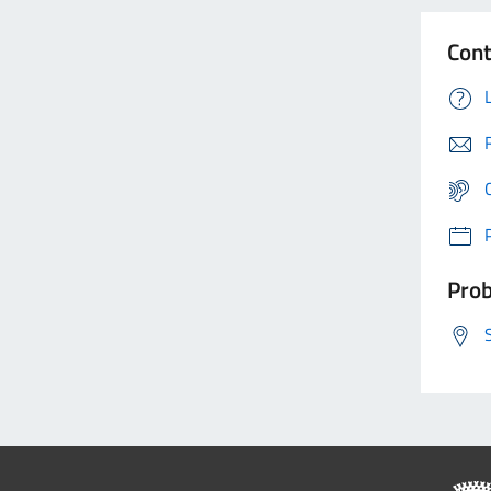
Cont
Prob