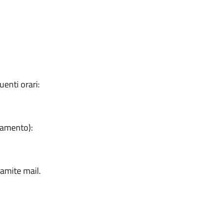
uenti orari:
tamento):
ramite mail.