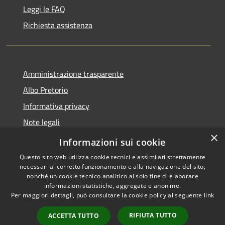
Leggi le FAQ
Richiesta assistenza
Amministrazione trasparente
Albo Pretorio
Informativa privacy
Note legali
×
Dichiarazione di accessibilità
Informazioni sui cookie
Questo sito web utilizza cookie tecnici e assimilati strettamente
necessari al corretto funzionamento e alla navigazione del sito,
nonché un cookie tecnico analitico al solo fine di elaborare
informazioni statistiche, aggregate e anonime.
RSS
Copyright © 2026 • Comune di
Per maggiori dettagli, può consultare la cookie policy al seguente
link
Accessibilità
Mussolente • Powered by
Privacy
Municipium
Accesso
•
RIFIUTA TUTTO
ACCETTA TUTTO
Cookie