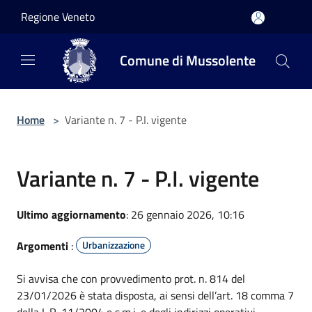
Salta al contenuto principale
Regione Veneto
Comune di Mussolente
Home
>
Variante n. 7 - P.I. vigente
Variante n. 7 - P.I. vigente
Ultimo aggiornamento
: 26 gennaio 2026, 10:16
Argomenti
:
Urbanizzazione
Si avvisa che con provvedimento prot. n. 814 del
23/01/2026 è stata disposta, ai sensi dell’art. 18 comma 7
della L.R. 11/2004 e s.m.i. e degli indirizzi operativi