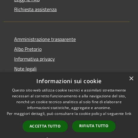
Richiesta assistenza
Amministrazione trasparente
Albo Pretorio
Informativa privacy
Note legali
×
Dichiarazione di accessibilità
Informazioni sui cookie
Questo sito web utilizza cookie tecnici e assimilati strettamente
necessari al corretto funzionamento e alla navigazione del sito,
nonché un cookie tecnico analitico al solo fine di elaborare
informazioni statistiche, aggregate e anonime.
RSS
Copyright © 2026 • Comune di
Per maggiori dettagli, può consultare la cookie policy al seguente
link
Accessibilità
Mussolente • Powered by
Privacy
Municipium
Accesso
•
RIFIUTA TUTTO
ACCETTA TUTTO
Cookie
redazione