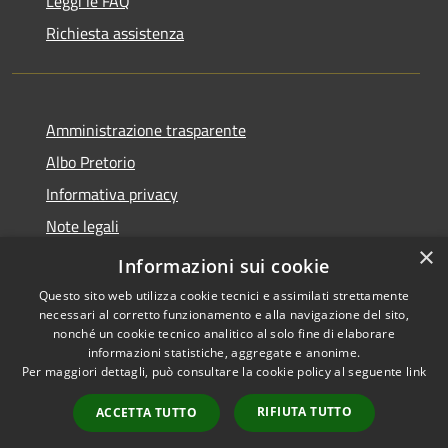
Leggi le FAQ
Richiesta assistenza
Amministrazione trasparente
Albo Pretorio
Informativa privacy
Note legali
×
Dichiarazione di accessibilità
Informazioni sui cookie
Questo sito web utilizza cookie tecnici e assimilati strettamente
necessari al corretto funzionamento e alla navigazione del sito,
nonché un cookie tecnico analitico al solo fine di elaborare
informazioni statistiche, aggregate e anonime.
RSS
Copyright © 2026 • Comune di
Per maggiori dettagli, può consultare la cookie policy al seguente
link
Accessibilità
Mussolente • Powered by
Privacy
Municipium
Accesso
•
RIFIUTA TUTTO
ACCETTA TUTTO
Cookie
redazione