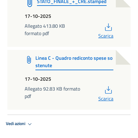
STATO_FINALE_+_CRE.stamped
17-10-2025
PDF
Allegato 413.80 KB
formato pdf
Scarica
Linea C - Quadro rediconto spese so
stenute
17-10-2025
PDF
Allegato 92.83 KB formato
pdf
Scarica
Vedi azioni