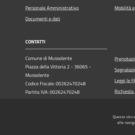
Personale Amministrativo
Mobilità e
Documenti e dati
CONTATTI
Comune di Mussolente
Prenotaz
Piazza della Vittoria 2 - 36065 -
Segnalazi
Mussolente
Leggi le 
Codice Fiscale: 00262470248
Richiesta
Partita IVA: 00262470248
PEC:
protocollo@pec.comune.mussolente.vi.it
Questo sito 
Centralino Unico: 0424 578451
alla navig