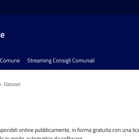
te
il Comune
Streaming Consigli Comunali
>
Dataset
nibili online pubblicamente, in forma gratuita con una lice
ile in modo automatico da software.