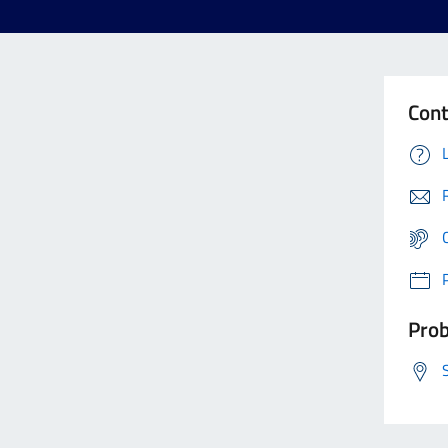
Cont
Prob