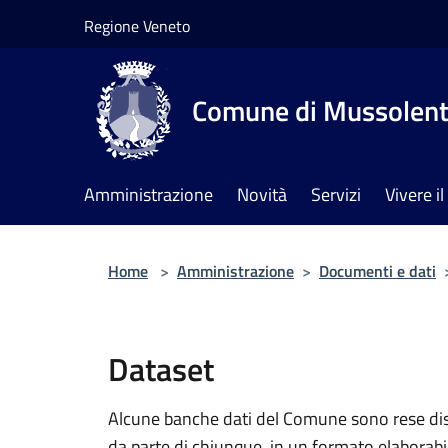
Salta al contenuto principale
Regione Veneto
Comune di Mussolen
Amministrazione
Novità
Servizi
Vivere 
Home
>
Amministrazione
>
Documenti e dati
Dataset
Alcune banche dati del Comune sono rese dispo
da parte di chiunque, in un formato elaborab