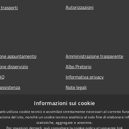
Autorizzazioni
 trasporti
ione appuntamento
Amministrazione trasparente
one disservizio
Albo Pretorio
FAQ
Informativa privacy
 assistenza
Note legali
Dichiarazione di accessibilità
Informazioni sui cookie
web utilizza cookie tecnici e assimilati strettamente necessari al corretto fu
azione del sito, nonché un cookie tecnico analitico al solo fine di elaborare i
statistiche, aggregate e anonime.
Per maggiori dettagli, può consultare la cookie policy al seguente
link