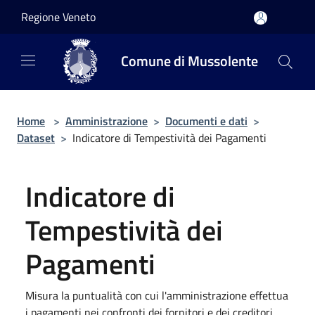
Salta al contenuto principale
Regione Veneto
Comune di Mussolente
Home
>
Amministrazione
>
Documenti e dati
>
Dataset
>
Indicatore di Tempestività dei Pagamenti
Indicatore di
Tempestività dei
Pagamenti
Misura la puntualità con cui l'amministrazione effettua
i pagamenti nei confronti dei fornitori e dei creditori,