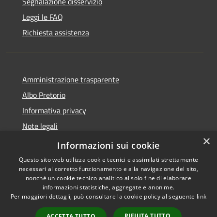
Segnalazione disservizio
Leggi le FAQ
Richiesta assistenza
Amministrazione trasparente
Albo Pretorio
Informativa privacy
Note legali
×
Dichiarazione di accessibilità
Informazioni sui cookie
Questo sito web utilizza cookie tecnici e assimilati strettamente
necessari al corretto funzionamento e alla navigazione del sito,
nonché un cookie tecnico analitico al solo fine di elaborare
informazioni statistiche, aggregate e anonime.
RSS
Copyright © 2026 • Comune di
Per maggiori dettagli, può consultare la cookie policy al seguente
link
Accessibilità
Mussolente • Powered by
Privacy
Municipium
Accesso
•
RIFIUTA TUTTO
ACCETTA TUTTO