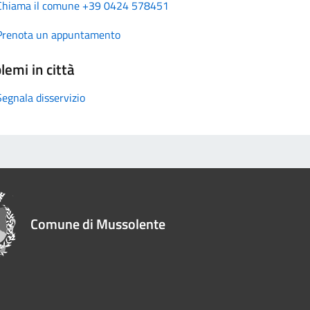
Chiama il comune +39 0424 578451
Prenota un appuntamento
lemi in città
Segnala disservizio
Comune di Mussolente