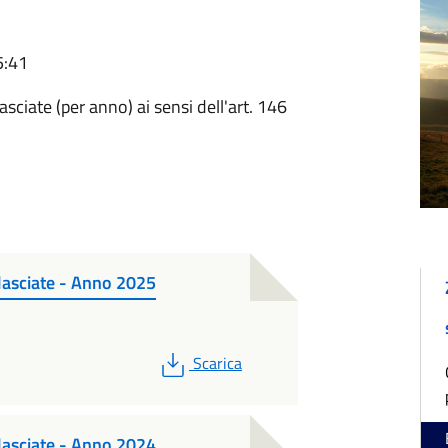
5:41
sciate (per anno) ai sensi dell'art. 146
ilasciate - Anno 2025
PDF
Scarica
ilasciate - Anno 2024