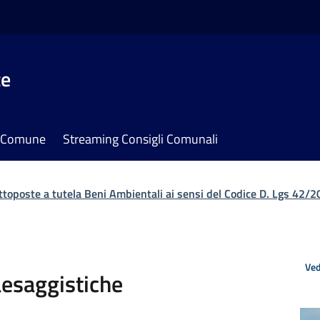
te
il Comune
Streaming Consigli Comunali
ttoposte a tutela Beni Ambientali ai sensi del Codice D. Lgs 42/
Ved
aesaggistiche