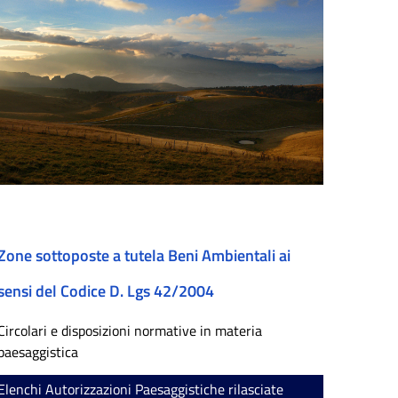
Zone sottoposte a tutela Beni Ambientali ai
sensi del Codice D. Lgs 42/2004
Circolari e disposizioni normative in materia
paesaggistica
Elenchi Autorizzazioni Paesaggistiche rilasciate