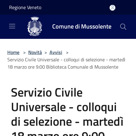
Salta al contenuto principale
Regione Veneto
Comune di Mussolente
Home
>
Novità
>
Avvisi
>
Servizio Civile Universale - colloqui di selezione - martedì
18 marzo ore 9:00 Biblioteca Comunale di Mussolente
Servizio Civile
Universale - colloqui
di selezione - martedì
18 marzo ore 9:00