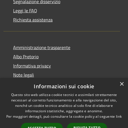
Segnalazione disservizio
Leggi le FAQ
Richiesta assistenza
Amministrazione trasparente
Albo Pretorio
Informativa privacy
Note legali
×
Dichiarazione di accessibilità
Informazioni sui cookie
Questo sito web utilizza cookie tecnici e assimilati strettamente
necessari al corretto funzionamento e alla navigazione del sito,
nonché un cookie tecnico analitico al solo fine di elaborare
informazioni statistiche, aggregate e anonime.
RSS
Copyright © 2026 • Comune di
Per maggiori dettagli, può consultare la cookie policy al seguente
link
Accessibilità
Mussolente • Powered by
Privacy
Municipium
Accesso
•
RIFIUTA TUTTO