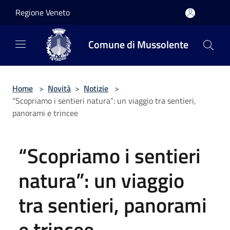
Salta al contenuto principale
Regione Veneto
Comune di Mussolente
Home
>
Novità
>
Notizie
>
“Scopriamo i sentieri natura”: un viaggio tra sentieri,
panorami e trincee
“Scopriamo i sentieri
natura”: un viaggio
tra sentieri, panorami
e trincee