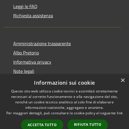
Leggi le FAQ
Richiesta assistenza
Amministrazione trasparente
Albo Pretorio
Informativa privacy
Note legali
×
Dichiarazione di accessibilità
Informazioni sui cookie
Questo sito web utilizza cookie tecnici e assimilati strettamente
necessari al corretto funzionamento e alla navigazione del sito,
nonché un cookie tecnico analitico al solo fine di elaborare
informazioni statistiche, aggregate e anonime.
RSS
Copyright © 2026 • Comune di
Per maggiori dettagli, può consultare la cookie policy al seguente
link
Accessibilità
Mussolente • Powered by
Privacy
Municipium
Accesso
•
RIFIUTA TUTTO
ACCETTA TUTTO