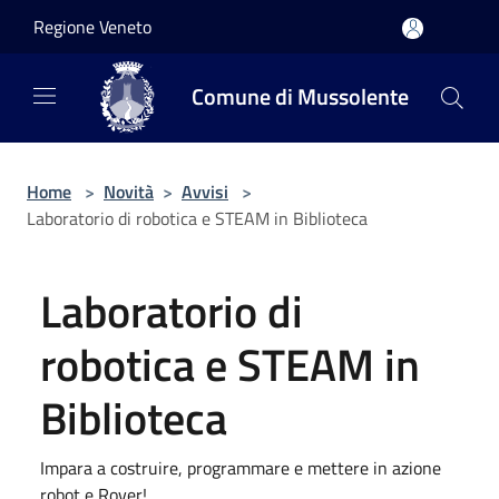
Salta al contenuto principale
Regione Veneto
Comune di Mussolente
Home
>
Novità
>
Avvisi
>
Laboratorio di robotica e STEAM in Biblioteca
Laboratorio di
robotica e STEAM in
Biblioteca
Impara a costruire, programmare e mettere in azione
robot e Rover!