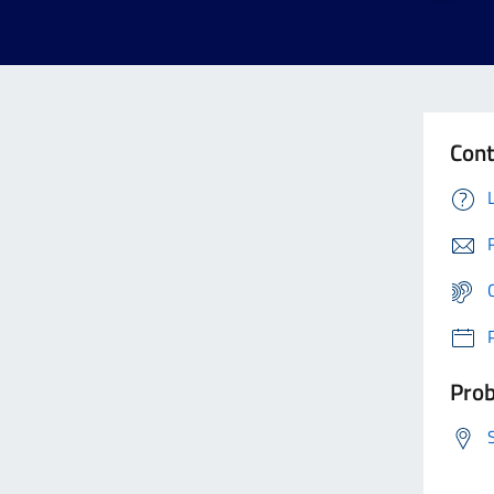
Cont
Prob