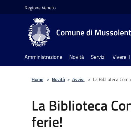
Salta al contenuto principale
Regione Veneto
Comune di Mussolen
Amministrazione
Novità
Servizi
Vivere 
Home
>
Novità
>
Avvisi
>
La Biblioteca Comun
La Biblioteca Co
ferie!