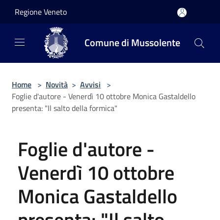
Salta al contenuto principale
Regione Veneto
Comune di Mussolente
Home
>
Novità
>
Avvisi
>
Foglie d'autore - Venerdì 10 ottobre Monica Gastaldello
presenta: "Il salto della formica"
Foglie d'autore -
Venerdì 10 ottobre
Monica Gastaldello
presenta: "Il salto