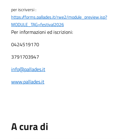
per iscriversi :
https://forms.pallades.it/rwe2/module_preview.jsp?
MODULE_TAG=festival2026
Per informazioni ed iscrizioni:
0424519170
3791703947
info@pallades.it
www.pallades.it
A cura di