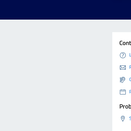
Cont
Prob