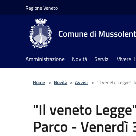
Salta al contenuto principale
Regione Veneto
Comune di Mussolen
Amministrazione
Novità
Servizi
Vivere 
Home
>
Novità
>
Avvisi
>
"Il veneto Legge": 
"Il veneto Legge"
Parco - Venerdì 