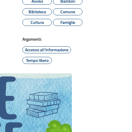
Avviso
Bambini
Biblioteca
Comune
Cultura
Famiglie
Argomenti:
Accesso all'informazione
Tempo libero