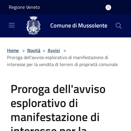
Salta al contenuto principale
Regione Veneto
Comune di Mussolente
Home
>
Novità
>
Avvisi
>
Proroga dell'avviso esplorativo di manifestazione di
interesse per la vendita di terreni di proprietà comunale
Proroga dell'avviso
esplorativo di
manifestazione di
interesse per la