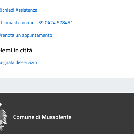
Richiedi Assistenza
Chiama il comune +39 0424 578451
Prenota un appuntamento
lemi in città
Segnala disservizio
Comune di Mussolente