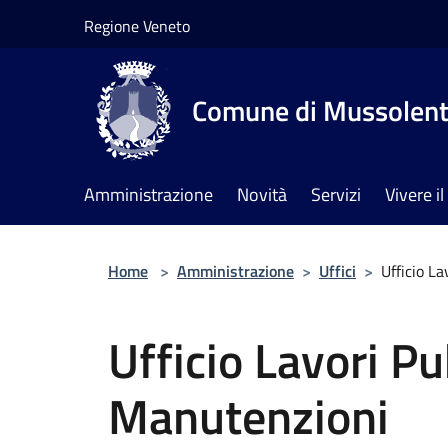
Salta al contenuto principale
Regione Veneto
Comune di Mussolen
Amministrazione
Novità
Servizi
Vivere 
Home
>
Amministrazione
>
Uffici
>
Ufficio L
Ufficio Lavori Pu
Manutenzioni