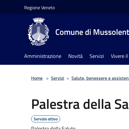
Salta al contenuto principale
Regione Veneto
Comune di Mussolen
Amministrazione
Novità
Servizi
Vivere 
Home
>
Servizi
>
Salute, benessere e assisten
Palestra della Sa
Servizio attivo
Palestra della Salute