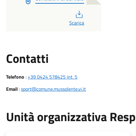
PDF
Scarica
Utili
Contatti
Telefono
:
+39 0424 578425 int. 5
Email
:
sport@comune.mussolente.vi.it
Unità organizzativa Res