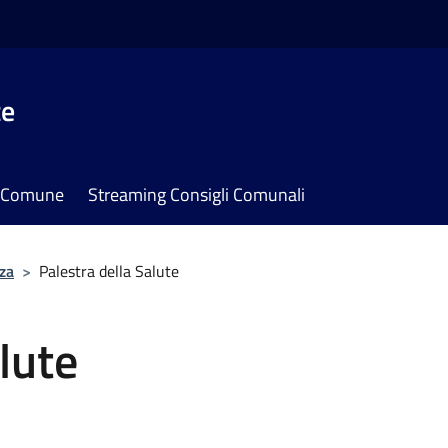
te
il Comune
Streaming Consigli Comunali
za
>
Palestra della Salute
lute