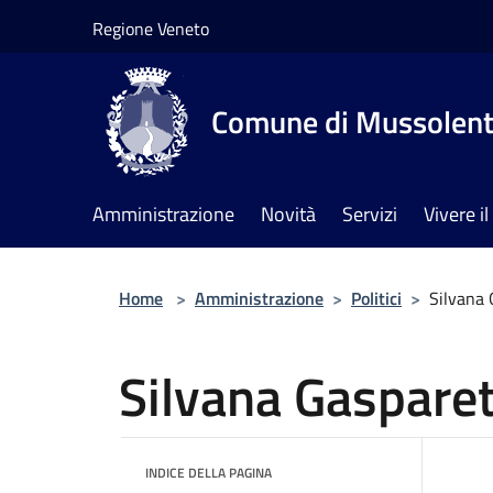
Salta al contenuto principale
Regione Veneto
Comune di Mussolen
Amministrazione
Novità
Servizi
Vivere 
Home
>
Amministrazione
>
Politici
>
Silvana 
Silvana Gaspare
INDICE DELLA PAGINA