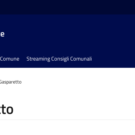
te
il Comune
Streaming Consigli Comunali
Gasparetto
tto