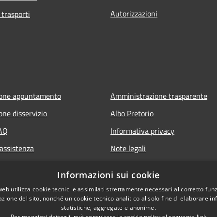
Autorizzazioni
 trasporti
ione appuntamento
Amministrazione trasparente
one disservizio
Albo Pretorio
FAQ
Informativa privacy
 assistenza
Note legali
Dichiarazione di accessibilità
Informazioni sui cookie
web utilizza cookie tecnici e assimilati strettamente necessari al corretto fu
azione del sito, nonché un cookie tecnico analitico al solo fine di elaborare i
statistiche, aggregate e anonime.
Per maggiori dettagli, può consultare la cookie policy al seguente
link