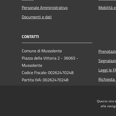
Personale Amministrativo
Mobilità e
Documenti e dati
CONTATTI
Comune di Mussolente
Prenotaz
Piazza della Vittoria 2 - 36065 -
Segnalazi
Mussolente
Leggi le 
Codice Fiscale: 00262470248
Richiesta
Partita IVA: 00262470248
PEC:
protocollo@pec.comune.mussolente.vi.it
Questo sito 
Centralino Unico: 0424 578451
alla navig