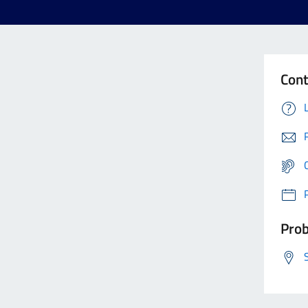
Cont
Prob