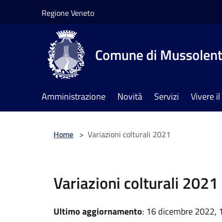
Salta al contenuto principale
Regione Veneto
Comune di Mussolen
Amministrazione
Novità
Servizi
Vivere 
Home
>
Variazioni colturali 2021
Variazioni colturali 2021
Ultimo aggiornamento
: 16 dicembre 2022, 