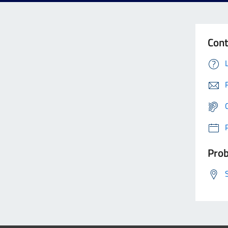
Cont
Prob