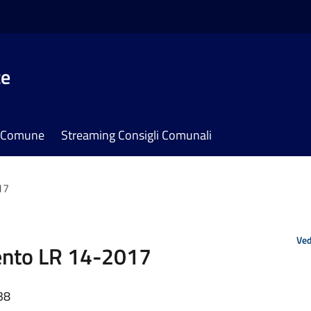
te
il Comune
Streaming Consigli Comunali
17
Ved
ento LR 14-2017
38