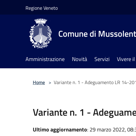
Salta al contenuto principale
Regione Veneto
Comune di Mussolen
Amministrazione
Novità
Servizi
Vivere 
Home
>
Variante n. 1 - Adeguamento LR 14-20
Variante n. 1 - Adeguam
Ultimo aggiornamento
: 29 marzo 2022, 08: