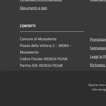
Documenti e dati
CONTATTI
Comune di Mussolente
Prenotaz
Piazza della Vittoria 2 - 36065 -
Segnalazi
Mussolente
Leggi le 
Codice Fiscale: 00262470248
Richiesta
Partita IVA: 00262470248
PEC:
protocollo@pec.comune.mussolente.vi.it
Questo sito 
Centralino Unico: 0424 578451
alla navig