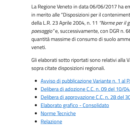
La Regione Veneto in data 06/06/2017 ha ema
in merito alle “Disposizioni per il contenime
della L.R. 23 Aprile 2004, n. 11
“Norme per il g
paesaggio”
e, successivamente, con DGR n. 66
quantità massime di consumo di suolo ammess
veneti.
Gli elaborati sotto riportati sono relativi all
sopra citate disposizioni regionali.
Avviso di pubblicazione Variante n. 1 al 
Delibera di adozione C.C. n. 09 del 10/0
Delibera di approvazione C.C. n. 28 del 
Elaborato grafico - Consolidato
Norme Tecniche
Relazione