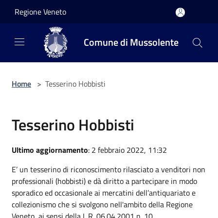
Salta al contenuto principale
Regione Veneto
Comune di Mussolente
Home
>
Tesserino Hobbisti
Tesserino Hobbisti
Ultimo aggiornamento
: 2 febbraio 2022, 11:32
E’ un tesserino di riconoscimento rilasciato a venditori non
professionali (hobbisti) e dà diritto a partecipare in modo
sporadico ed occasionale ai mercatini dell’antiquariato e
collezionismo che si svolgono nell'ambito della Regione
Veneto, ai sensi della L.R. 06.04.2001 n. 10.