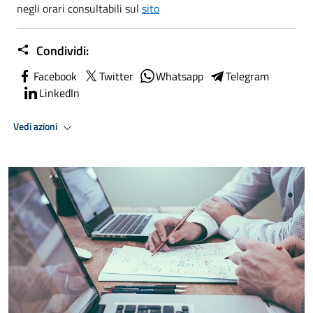
negli orari consultabili sul
sito
Condividi:
Facebook
Twitter
Whatsapp
Telegram
LinkedIn
Vedi azioni