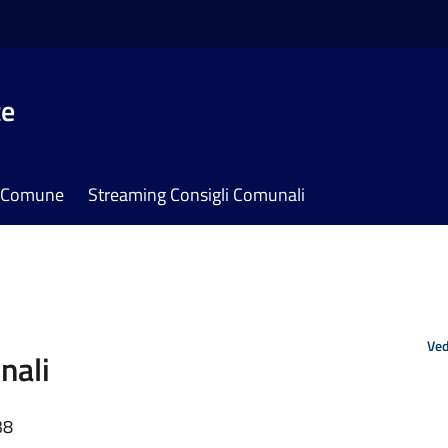
te
il Comune
Streaming Consigli Comunali
Ved
nali
38