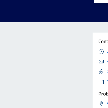
Cont
Prob