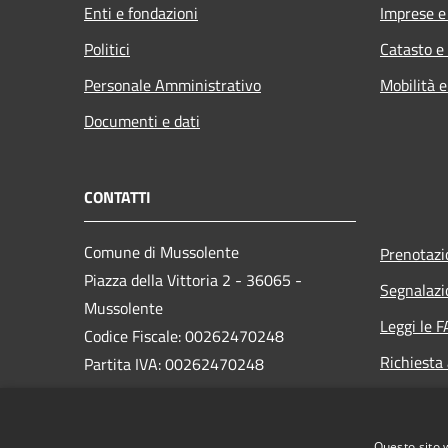
Enti e fondazioni
Imprese 
Politici
Catasto e
Personale Amministrativo
Mobilità e
Documenti e dati
CONTATTI
Comune di Mussolente
Prenotaz
Piazza della Vittoria 2 - 36065 -
Segnalazi
Mussolente
Leggi le 
Codice Fiscale: 00262470248
Richiesta
Partita IVA: 00262470248
PEC:
protocollo@pec.comune.mussolente.vi.it
Questo sito 