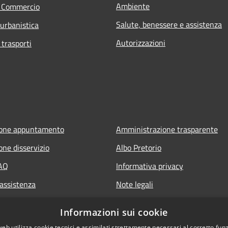
Ambiente
e Commercio
Salute, benessere e assistenza
 urbanistica
Autorizzazioni
 trasporti
ione appuntamento
Amministrazione trasparente
one disservizio
Albo Pretorio
FAQ
Informativa privacy
 assistenza
Note legali
Dichiarazione di accessibilità
Informazioni sui cookie
web utilizza cookie tecnici e assimilati strettamente necessari al corretto fu