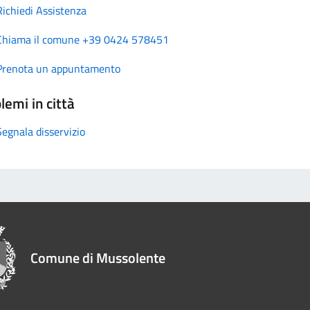
Richiedi Assistenza
Chiama il comune +39 0424 578451
Prenota un appuntamento
lemi in città
Segnala disservizio
Comune di Mussolente