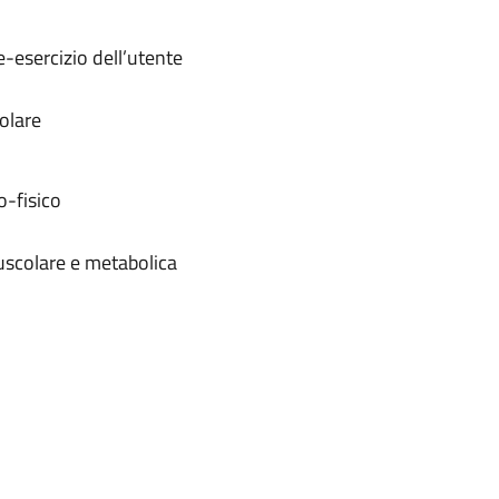
e-esercizio dell’utente
olare
o-fisico
muscolare e metabolica