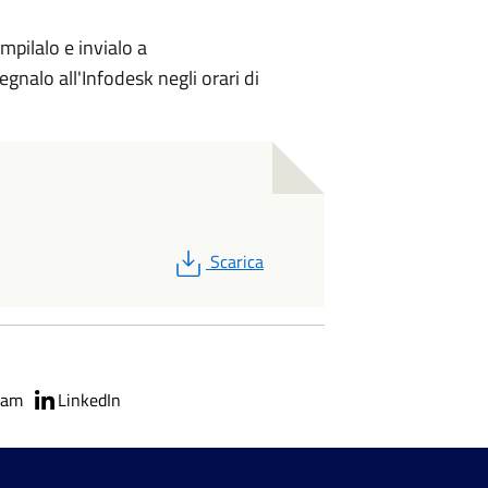
ompilalo e invialo a
nalo all'Infodesk negli orari di
PDF
Scarica
ram
LinkedIn