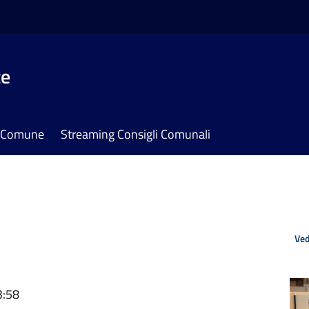
te
il Comune
Streaming Consigli Comunali
Ved
3:58