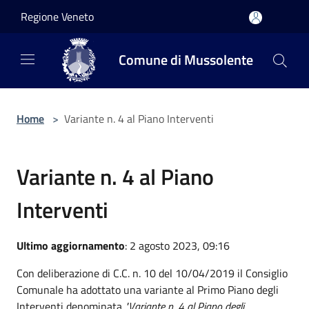
Salta al contenuto principale
Regione Veneto
Comune di Mussolente
Home
>
Variante n. 4 al Piano Interventi
Variante n. 4 al Piano
Interventi
Ultimo aggiornamento
: 2 agosto 2023, 09:16
Con deliberazione di C.C. n. 10 del 10/04/2019 il Consiglio
Comunale ha adottato una variante al Primo Piano degli
Interventi denominata
"Variante n. 4 al Piano degli