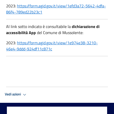
2023:
https://form.agid.gov.it/view/1efd3a72-5642-4dfa-
86f4-789ed22b23c1
Al link sotto indicato è consultabile la
dichiarazione di
accessibilità App
del Comune di Mussolente:
2023:
https://form.agid.gov.it/view/1e974e38-3210-
46e4-9ddd-924df11c871c
Vedi azioni