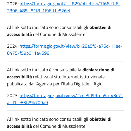
2026:
https://form.agid.gov.it/c_f829/obiettivi/7f66e1f6-
2396-488f-81f8-1f96d1e826ef
Al link sotto indicato sono consultabili gli
obiettivi di
accessibilità
del Comune di Mussolente:
2024:
https://form.agid.gov.it/view/b128a5f0-e75d-11ee-
8475-f59b611a4598
Al link sotto indicato è consultabile la
dichiarazione di
accessibilità
relativa al sito Internet istituzionale
pubblicata dall'Agenzia per l'Italia Digitale - Agid:
2023:
https://form.agid.gov.it/view/2eee9d99-db5a-43c7-
acd1-e83f29b709a9
Al link sotto indicato sono consultabili gli
obiettivi di
accessibilità
del Comune di Mussolente: