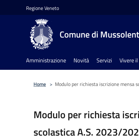
Salta al contenuto principale
Regione Veneto
Comune di Mussolen
Amministrazione
Novità
Servizi
Vivere 
Home
>
Modulo per richiesta iscrizione mensa s
Modulo per richiesta isc
scolastica A.S. 2023/202