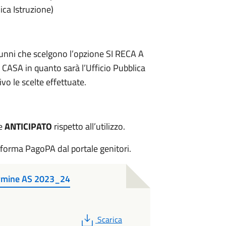
ica Istruzione)
alunni che scelgono l’opzione SI RECA A
A in quanto sarà l’Ufficio Pubblica
vo le scelte effettuate.
re
ANTICIPATO
rispetto all’utilizzo.
taforma PagoPA dal portale genitori.
termine AS 2023_24
PDF
Scarica