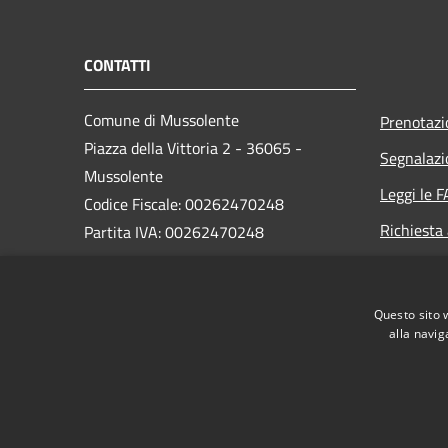
CONTATTI
Comune di Mussolente
Prenotaz
Piazza della Vittoria 2 - 36065 -
Segnalazi
Mussolente
Leggi le 
Codice Fiscale: 00262470248
Richiesta
Partita IVA: 00262470248
PEC:
protocollo@pec.comune.mussolente.vi.it
Questo sito 
Centralino Unico: 0424 578451
alla navig