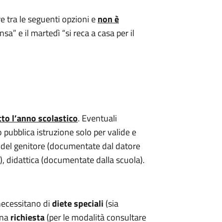
re tra le seguenti opzioni e
non è
nsa” e il martedì “si reca a casa per il
tto l’anno scolastico
. Eventuali
o pubblica istruzione solo per valide e
del genitore (documentate dal datore
, didattica (documentate dalla scuola).
necessitano di
diete speciali
(sia
una
richiesta
(per le modalità consultare