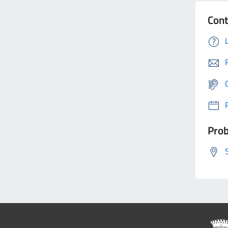
Cont
Prob