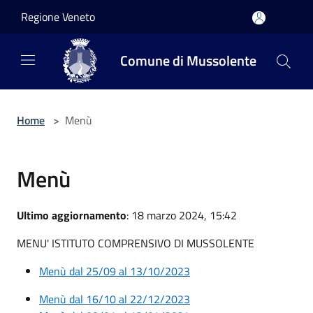
Salta al contenuto principale
Regione Veneto
Comune di Mussolente
Home
>
Menù
Menù
Ultimo aggiornamento
: 18 marzo 2024, 15:42
MENU' ISTITUTO COMPRENSIVO DI MUSSOLENTE
Menù dal 25/09 al 13/10/202
3
Menù dal 16/10 al 22/12/2023