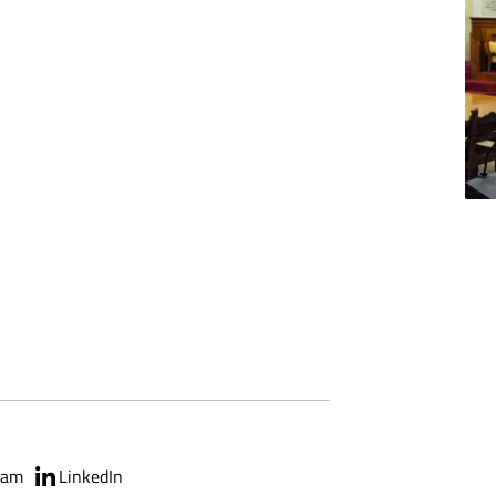
ram
LinkedIn