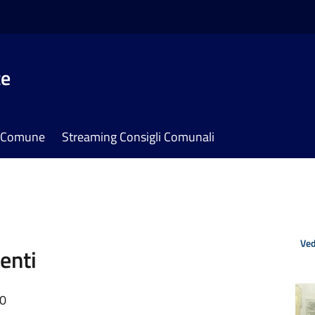
te
il Comune
Streaming Consigli Comunali
Ved
enti
00