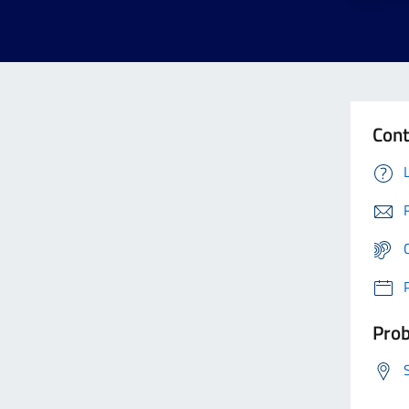
Cont
Prob