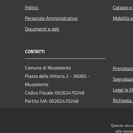
Politici
Catasto e
Personale Amministrativo
Mobilità e
Documenti e dati
CONTATTI
Comune di Mussolente
Prenotaz
Piazza della Vittoria 2 - 36065 -
Segnalazi
Mussolente
Leggi le 
Codice Fiscale: 00262470248
Richiesta
Partita IVA: 00262470248
PEC:
protocollo@pec.comune.mussolente.vi.it
Questo sito 
Centralino Unico: 0424 578451
alla navig