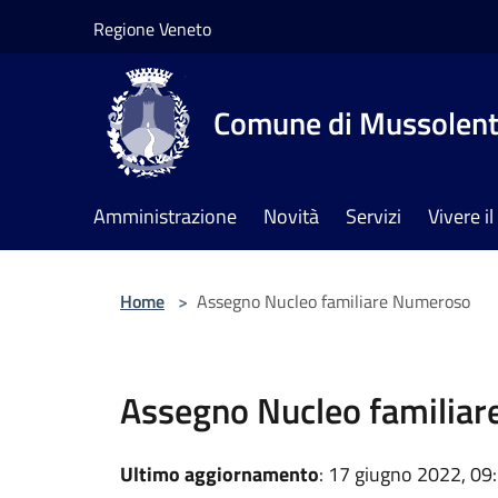
Salta al contenuto principale
Regione Veneto
Comune di Mussolen
Amministrazione
Novità
Servizi
Vivere 
Home
>
Assegno Nucleo familiare Numeroso
Assegno Nucleo familia
Ultimo aggiornamento
: 17 giugno 2022, 09