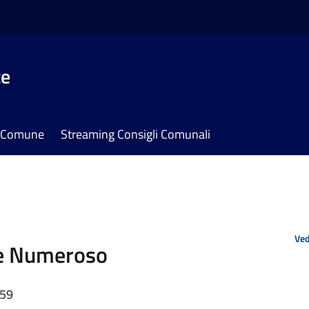
te
il Comune
Streaming Consigli Comunali
Ved
re Numeroso
:59