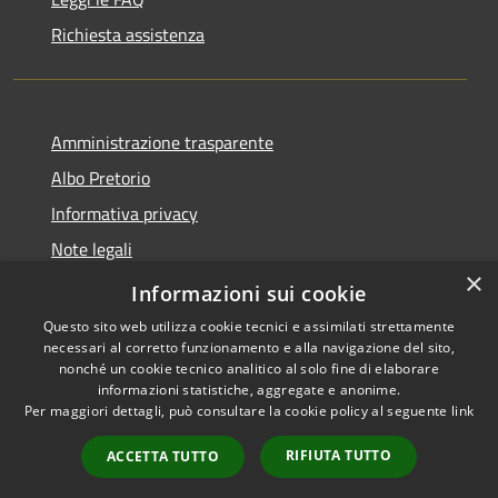
Richiesta assistenza
Amministrazione trasparente
Albo Pretorio
Informativa privacy
Note legali
×
Dichiarazione di accessibilità
Informazioni sui cookie
Questo sito web utilizza cookie tecnici e assimilati strettamente
necessari al corretto funzionamento e alla navigazione del sito,
nonché un cookie tecnico analitico al solo fine di elaborare
informazioni statistiche, aggregate e anonime.
RSS
Copyright © 2026 • Comune di
Per maggiori dettagli, può consultare la cookie policy al seguente
link
Accessibilità
Mussolente • Powered by
Privacy
Municipium
Accesso
•
RIFIUTA TUTTO
ACCETTA TUTTO
Cookie
redazione