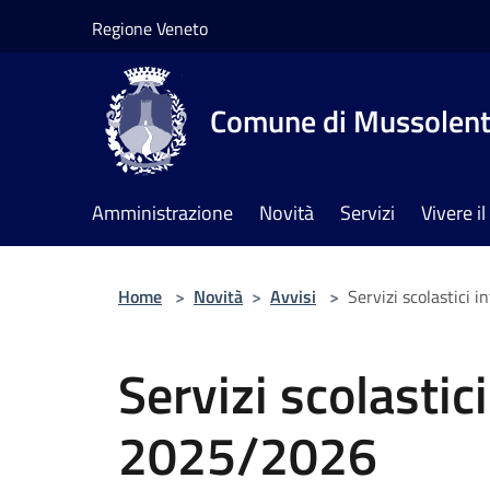
Salta al contenuto principale
Regione Veneto
Comune di Mussolen
Amministrazione
Novità
Servizi
Vivere 
Home
>
Novità
>
Avvisi
>
Servizi scolastici 
Servizi scolastici
2025/2026