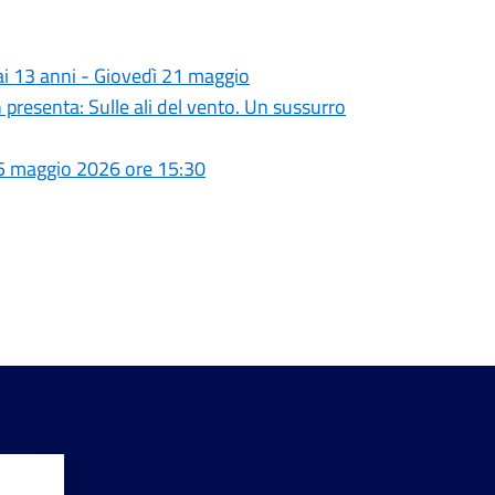
 ai 13 anni - Giovedì 21 maggio
 presenta: Sulle ali del vento. Un sussurro
 25 maggio 2026 ore 15:30