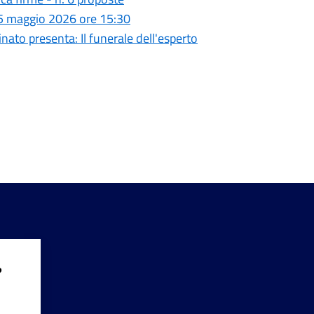
 25 maggio 2026 ore 15:30
nato presenta: Il funerale dell'esperto
?