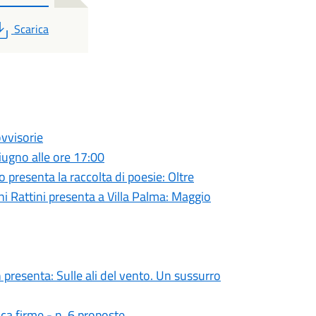
PDF
Scarica
ovvisorie
giugno alle ore 17:00
presenta la raccolta di poesie: Oltre
ni Rattini presenta a Villa Palma: Maggio
 presenta: Sulle ali del vento. Un sussurro
ica firme - n. 6 proposte