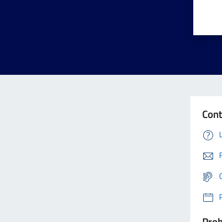
Cont
Prob