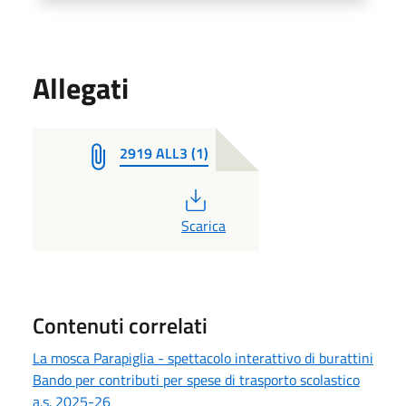
Allegati
2919 ALL3 (1)
PDF
Scarica
Contenuti correlati
La mosca Parapiglia - spettacolo interattivo di burattini
Bando per contributi per spese di trasporto scolastico
a.s. 2025-26