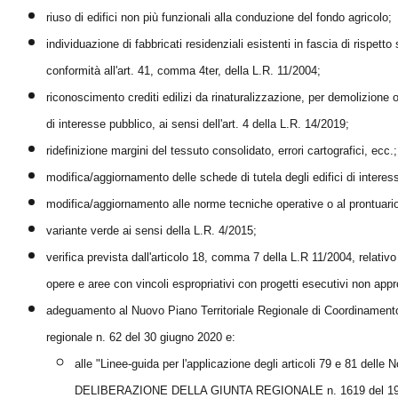
riuso di edifici non più funzionali alla conduzione del fondo agricolo;
individuazione di fabbricati residenziali esistenti in fascia di rispet
conformità all'art. 41, comma 4ter, della L.R. 11/2004;
riconoscimento crediti edilizi da rinaturalizzazione, per demolizione 
di interesse pubblico, ai sensi dell'art. 4 della L.R. 14/2019;
ridefinizione margini del tessuto consolidato, errori cartografici, ecc.;
modifica/aggiornamento delle schede di tutela degli edifici di interess
modifica/aggiornamento alle norme tecniche operative o al prontuario 
variante verde ai sensi della L.R. 4/2015;
verifica prevista dall'articolo 18, comma 7 della L.R 11/2004, relati
opere e aree con vincoli espropriativi con progetti esecutivi non appr
adeguamento al Nuovo Piano Territoriale Regionale di Coordinament
regionale n. 62 del 30 giugno 2020 e:
alle "Linee-guida per l'applicazione degli articoli 79 e 81 del
DELIBERAZIONE DELLA GIUNTA REGIONALE n. 1619 del 19