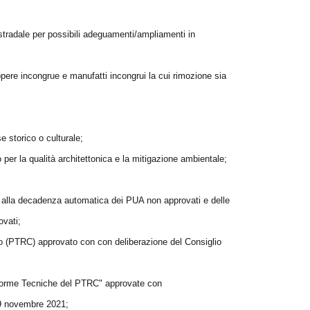
to stradale per possibili adeguamenti/ampliamenti in
opere incongrue e manufatti incongrui la cui rimozione sia
e storico o culturale;
per la qualità architettonica e la mitigazione ambientale;
vo alla decadenza automatica dei PUA non approvati e delle
ovati;
o (PTRC) approvato con con deliberazione del Consiglio
le Norme Tecniche del PTRC" approvate con
 novembre 2021;