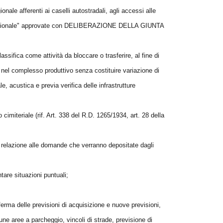
ionale afferenti ai caselli autostradali, agli accessi alle
ia regionale" approvate con DELIBERAZIONE DELLA GIUNTA
lassifica come attività da bloccare o trasferire, al fine di
si nel complesso produttivo senza costituire variazione di
, acustica e previa verifica delle infrastrutture
to cimiteriale (rif. Art. 338 del R.D. 1265/1934, art. 28 della
in relazione alle domande che verranno depositate dagli
tare situazioni puntuali;
ferma delle previsioni di acquisizione e nuove previsioni,
une aree a parcheggio, vincoli di strade, previsione di