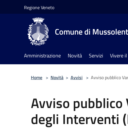
Salta al contenuto principale
Regione Veneto
Comune di Mussolen
Amministrazione
Novità
Servizi
Vivere 
Home
>
Novità
>
Avvisi
>
Avviso pubblico Vari
Avviso pubblico 
degli Interventi (P