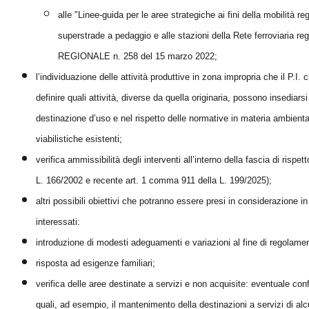
alle "Linee-guida per le aree strategiche ai fini della mobilità reg
superstrade a pedaggio e alle stazioni della Rete ferroviar
REGIONALE n. 258 del 15 marzo 2022;
l’individuazione delle attività produttive in zona impropria che il P.I. c
definire quali attività, diverse da quella originaria, possono insediar
destinazione d’uso e nel rispetto delle normative in materia ambientale
viabilistiche esistenti;
verifica ammissibilità degli interventi all’interno della fascia di rispet
L. 166/2002 e recente art. 1 comma 911 della L. 199/2025);
altri possibili obiettivi che potranno essere presi in considerazione 
interessati:
introduzione di modesti adeguamenti e variazioni al fine di regolamen
risposta ad esigenze familiari;
verifica delle aree destinate a servizi e non acquisite: eventuale con
quali, ad esempio, il mantenimento della destinazioni a servizi di alc