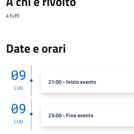
A chi è rivolto
a tutti
Date e orari
09
21:00 - Inizio evento
LUG
09
23:00 - Fine evento
LUG