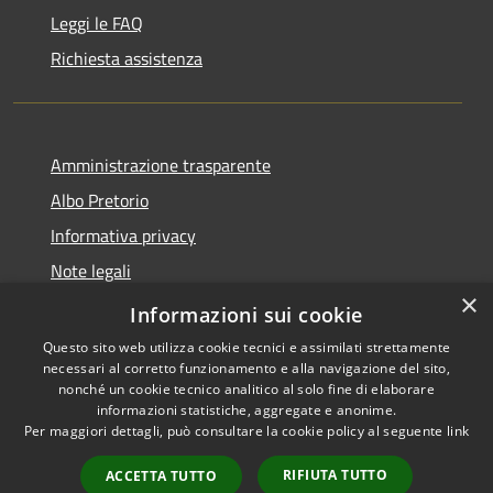
Leggi le FAQ
Richiesta assistenza
Amministrazione trasparente
Albo Pretorio
Informativa privacy
Note legali
×
Dichiarazione di accessibilità
Informazioni sui cookie
Questo sito web utilizza cookie tecnici e assimilati strettamente
necessari al corretto funzionamento e alla navigazione del sito,
nonché un cookie tecnico analitico al solo fine di elaborare
informazioni statistiche, aggregate e anonime.
RSS
Copyright © 2026 • Comune di
Per maggiori dettagli, può consultare la cookie policy al seguente
link
Accessibilità
Mussolente • Powered by
Privacy
Municipium
Accesso
•
RIFIUTA TUTTO
ACCETTA TUTTO